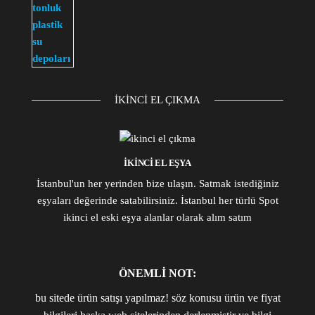
fiyat:
andaki
₺6.500,00.
fiyat:
₺5.000,00.
IKINCI EL ÇIKMA
IKINCI EL EŞYA
İstanbul'un her yerinden bize ulaşın. Satmak istediğiniz
eşyaları değerinde satabilirsiniz. İstanbul her türlü Spot
ikinci el eski eşya alanlar olarak alım satım
ÖNEMLİ NOT:
bu sitede ürün satışı yapılmaz! söz konusu ürün ve fiyat