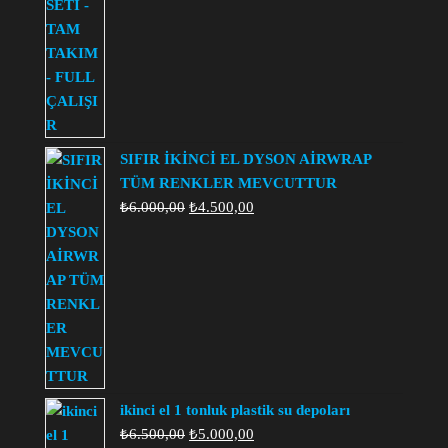
SIFIR İKİNCİ EL DYSON AİRWRAP
TÜM RENKLER MEVCUTTUR
Orijinal
Şu
₺
6.000,00
₺
4.500,00
fiyat:
andaki
₺6.000,00.
fiyat:
₺4.500,00.
ikinci el 1 tonluk plastik su depoları
Orijinal
Şu
₺
6.500,00
₺
5.000,00