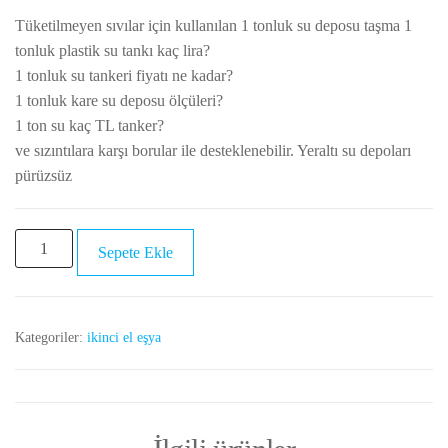
fiyat:
andaki
Tüketilmeyen sıvılar için kullanılan 1 tonluk su deposu taşma 1
₺6.500,00.
fiyat:
tonluk plastik su tankı kaç lira?
₺5.000,00.
1 tonluk su tankeri fiyatı ne kadar?
1 tonluk kare su deposu ölçüleri?
1 ton su kaç TL tanker?
ve sızıntılara karşı borular ile desteklenebilir. Yeraltı su depoları
pürüzsüz
ikinci
Sepete Ekle
el
1
tonluk
Kategoriler:
ikinci el eşya
plastik
su
depoları
adet