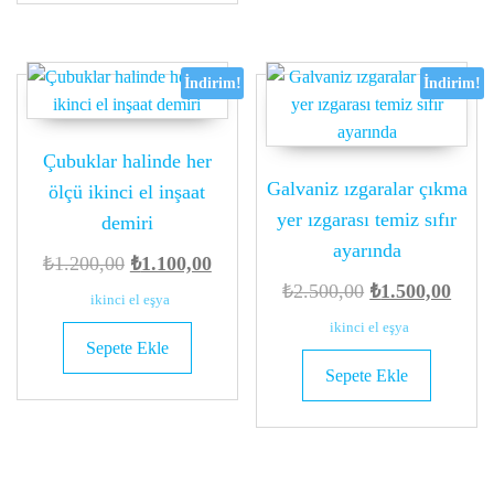
İndirim!
İndirim!
Çubuklar halinde her
Galvaniz ızgaralar çıkma
ölçü ikinci el inşaat
yer ızgarası temiz sıfır
demiri
ayarında
Orijinal
Şu
₺
1.200,00
₺
1.100,00
Orijinal
Şu
₺
2.500,00
₺
1.500,00
fiyat:
andaki
ikinci el eşya
fiyat:
anda
₺1.200,00.
fiyat:
ikinci el eşya
Sepete Ekle
₺2.500,00.
fiyat:
₺1.100,00.
Sepete Ekle
₺1.50