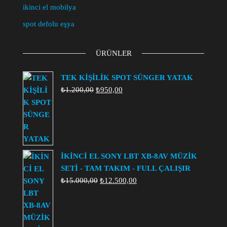
ikinci el mobilya
spot defolu eşya
ÜRÜNLER
TEK KİŞİLİK SPOT SÜNGER YATAK
Orijinal
Şu
₺
1.200,00
₺
950,00
fiyat:
andaki
₺1.200,00.
fiyat:
₺950,00.
İKİNCİ EL SONY LBT XB-8AV MÜZİK
SETİ - TAM TAKIM - FULL ÇALIŞIR
Orijinal
Şu
₺
15.000,00
₺
12.500,00
fiyat:
andaki
₺15.000,00.
fiyat:
₺12.500,00.