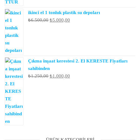
ikinci el 1 tonluk plastik su depoları
Orijinal
Şu
₺
6.500,00
₺
5.000,00
fiyat:
andaki
₺6.500,00.
fiyat:
₺5.000,00.
Çıkma inşaat kerestesi 2. El KERESTE Fiyatları
sahibinden
Orijinal
Şu
₺
1.250,00
₺
1.000,00
fiyat:
andaki
₺1.250,00.
fiyat:
₺1.000,00.
ÜRÜN KATEGORILERI