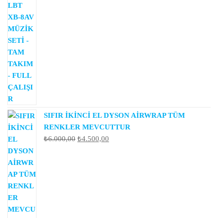
fiyat:
andaki
₺15.000,00.
fiyat:
₺12.500,00.
SIFIR İKİNCİ EL DYSON AİRWRAP TÜM
RENKLER MEVCUTTUR
Orijinal
Şu
₺
6.000,00
₺
4.500,00
fiyat:
andaki
₺6.000,00.
fiyat:
₺4.500,00.