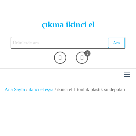
Skip
to
the
çıkma ikinci el
content
Ara:
Ara
0
Ana Sayfa
/
ikinci el eşya
/ ikinci el 1 tonluk plastik su depoları