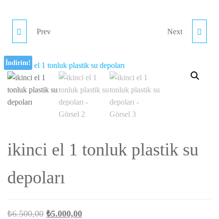
Prev
Next
ÇIKMA INŞAAT
SIFIR İKİNCİ EL DYSON
KERESTESI 2. EL
AİRWRAP TÜM
İndirim!
KERESTE FIYATLARI
RENKLER MEVCUTTUR
SAHIBINDEN
ikinci el 1 tonluk plastik su
depoları
Orijinal
Şu
₺
6.500,00
₺
5.000,00