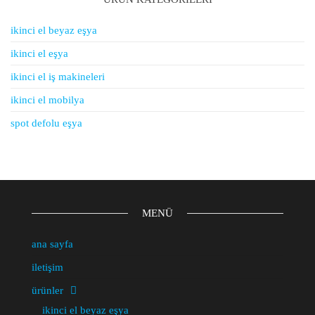
ikinci el beyaz eşya
ikinci el eşya
ikinci el iş makineleri
ikinci el mobilya
spot defolu eşya
MENÜ
ana sayfa
iletişim
ürünler
ikinci el beyaz eşya