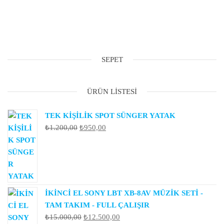
SEPET
ÜRÜN LISTESI
TEK KİŞİLİK SPOT SÜNGER YATAK
Orijinal
Şu
₺
1.200,00
₺
950,00
fiyat:
andaki
₺1.200,00.
fiyat:
₺950,00.
İKİNCİ EL SONY LBT XB-8AV MÜZİK SETİ -
TAM TAKIM - FULL ÇALIŞIR
Orijinal
Şu
₺
15.000,00
₺
12.500,00