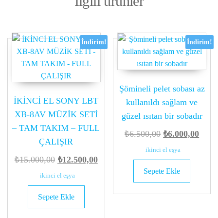
İlgili ürünler
İndirim!
İndirim!
Şömineli pelet sobası az
İKİNCİ EL SONY LBT
kullanıldı sağlam ve
XB-8AV MÜZİK SETİ
güzel ısıtan bir sobadır
– TAM TAKIM – FULL
Orijinal
Şu
₺
6.500,00
₺
6.000,00
ÇALIŞIR
fiyat:
anda
ikinci el eşya
Orijinal
Şu
₺
15.000,00
₺
12.500,00
₺6.500,00.
fiyat:
Sepete Ekle
fiyat:
andaki
₺6.00
ikinci el eşya
₺15.000,00.
fiyat:
Sepete Ekle
₺12.500,00.