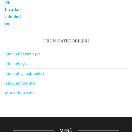
₺1.000,00.
ÜRÜN KATEGORILERI
ikinci el beyaz eşya
ikinci el eşya
ikinci el iş makineleri
ikinci el mobilya
spot defolu eşya
MENÜ