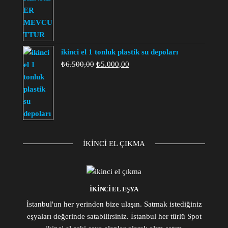
ikinci el 1 tonluk plastik su depoları
Orijinal
Şu
₺
6.500,00
₺
5.000,00
fiyat:
andaki
₺6.500,00.
fiyat:
₺5.000,00.
IKINCI EL ÇIKMA
IKINCI EL EŞYA
İstanbul'un her yerinden bize ulaşın. Satmak istediğiniz
eşyaları değerinde satabilirsiniz. İstanbul her türlü Spot