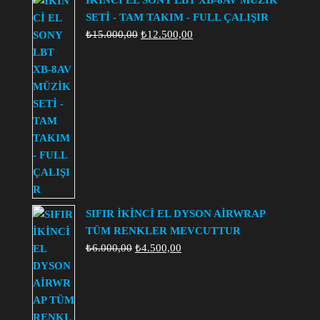
SETİ - TAM TAKIM - FULL ÇALIŞIR
Orijinal
Şu
₺
15.000,00
₺
12.500,00
fiyat:
andaki
₺15.000,00.
fiyat:
₺12.500,00.
SIFIR İKİNCİ EL DYSON AİRWRAP
TÜM RENKLER MEVCUTTUR
Orijinal
Şu
₺
6.000,00
₺
4.500,00
fiyat:
andaki
₺6.000,00.
fiyat:
₺4.500,00.