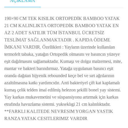
AÇIKLAMA
190×90 CM TEK KISILIK ORTOPEDİK BAMBOO YATAK
21 CM KALINLIKTA ORTOPEDİK BAMBOO YATAK EN
AZ 2 ADET SATILIR TÜM İSTANBUL ÜCRETSİZ
TESLİMAT SAĞLANMAKTADIR . KAPIDA ÖDEME
İMKANI VARDIR. Özellikleri : Yayların üzerinde kullanılan
termofelt tabaka, yatağın Ortopedik olmasını ve basıncın yüzeye
eşit dağılmasını sağlamaktadır. Kumaşı ve dolgu malzemesi, mite,
mantar ve bakteri barındırmaz. Yatağa uygulanan basıncı eşit
oranda dağıtan hijyenik rebounded keçe bel ve sırt ağrılarının
azaltılmasına katkı yardımcıdır. Anti bakteriyel çift kat kaplamalı
kumaş çelik telden imal edilmiş helezon şekilli bonel yay sistemi.
Yay karkas mukavemetini ve süspansiyonu artırmak için karkas
etrafında havuzlama sistemi. yukseklıgi 21 cm kalınlıktadır.
**FARKLI KALITEDE NEVRESIM YORGAN YASTIK
RANZA YATAK CESITLERIMIZ VARDIR