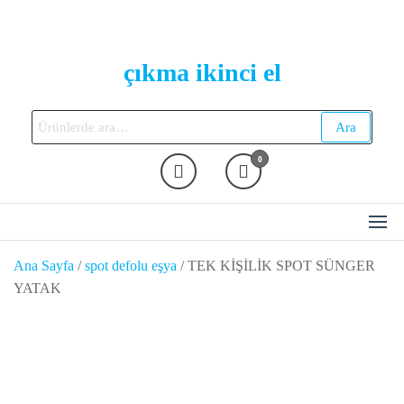
Skip
to
the
çıkma ikinci el
content
Ara:
Ara
0
Ana Sayfa
/
spot defolu eşya
/ TEK KİŞİLİK SPOT SÜNGER
YATAK