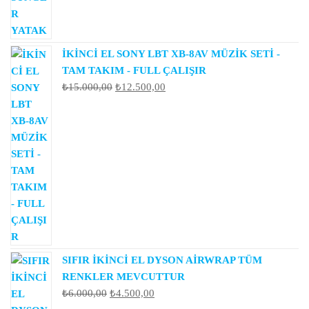
₺950,00.
İKİNCİ EL SONY LBT XB-8AV MÜZİK SETİ -
TAM TAKIM - FULL ÇALIŞIR
Orijinal
Şu
₺
15.000,00
₺
12.500,00
fiyat:
andaki
₺15.000,00.
fiyat:
₺12.500,00.
SIFIR İKİNCİ EL DYSON AİRWRAP TÜM
RENKLER MEVCUTTUR
Orijinal
Şu
₺
6.000,00
₺
4.500,00
fiyat:
andaki