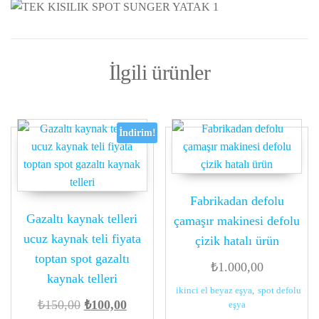
İlgili ürünler
İndirim!
Fabrikadan defolu
Gazaltı kaynak telleri
çamaşır makinesi defolu
ucuz kaynak teli fiyata
çizik hatalı ürün
toptan spot gazaltı
₺
1.000,00
kaynak telleri
ikinci el beyaz eşya
,
spot defolu
Orijinal
Şu
₺
150,00
₺
100,00
eşya