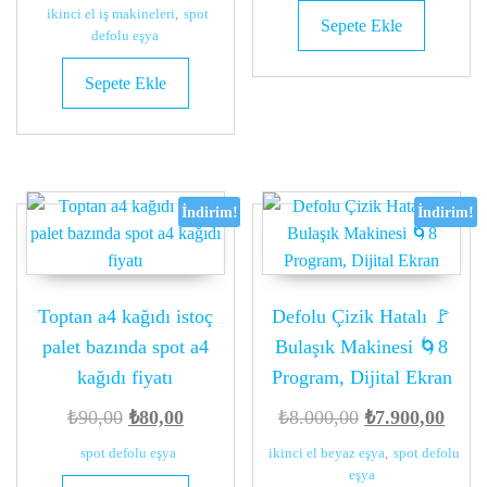
fiyat:
andaki
ikinci el iş makineleri
,
spot
Sepete Ekle
₺150,00.
fiyat:
defolu eşya
₺100,00.
Sepete Ekle
İndirim!
İndirim!
Toptan a4 kağıdı istoç
Defolu Çizik Hatalı 🚩
palet bazında spot a4
Bulaşık Makinesi 🌀8
kağıdı fiyatı
Program, Dijital Ekran
Orijinal
Şu
Orijinal
Şu
₺
90,00
₺
80,00
₺
8.000,00
₺
7.900,00
fiyat:
andaki
fiyat:
anda
spot defolu eşya
ikinci el beyaz eşya
,
spot defolu
₺90,00.
fiyat:
₺8.000,00.
fiyat:
eşya