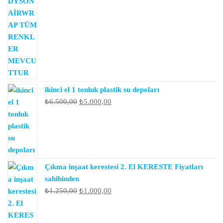
₺6.000,00.
fiyat:
₺4.500,00.
ikinci el 1 tonluk plastik su depoları
Orijinal
Şu
₺
6.500,00
₺
5.000,00
fiyat:
andaki
₺6.500,00.
fiyat:
₺5.000,00.
Çıkma inşaat kerestesi 2. El KERESTE Fiyatları
sahibinden
Orijinal
Şu
₺
1.250,00
₺
1.000,00
fiyat:
andaki
₺1.250,00.
fiyat: