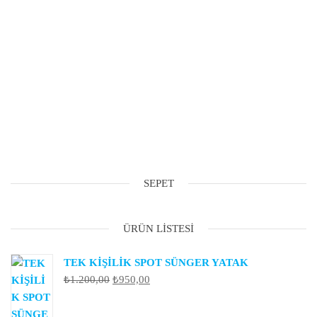
SEPET
ÜRÜN LISTESI
TEK KİŞİLİK SPOT SÜNGER YATAK
Orijinal
Şu
₺
1.200,00
₺
950,00
fiyat:
andaki
₺1.200,00.
fiyat: