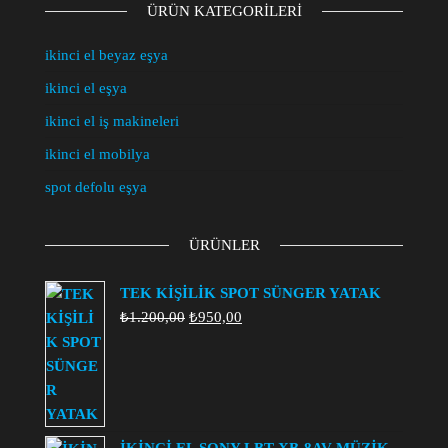
ÜRÜN KATEGORILERI
ikinci el beyaz eşya
ikinci el eşya
ikinci el iş makineleri
ikinci el mobilya
spot defolu eşya
ÜRÜNLER
TEK KİŞİLİK SPOT SÜNGER YATAK
Orijinal
Şu
₺
1.200,00
₺
950,00
fiyat:
andaki
₺1.200,00.
fiyat:
₺950,00.
İKİNCİ EL SONY LBT XB-8AV MÜZİK