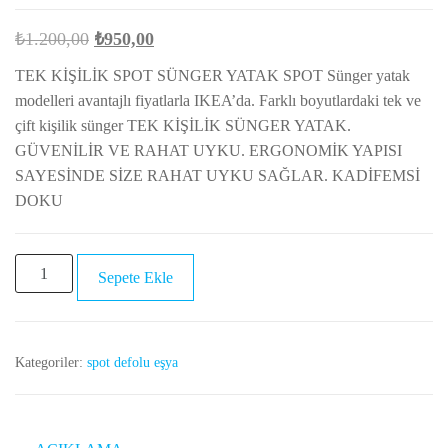
Orijinal
Şu
₺
1.200,00
₺
950,00
fiyat:
andaki
TEK KİŞİLİK SPOT SÜNGER YATAK SPOT Sünger yatak
₺1.200,00.
fiyat:
modelleri avantajlı fiyatlarla IKEA’da. Farklı boyutlardaki tek ve
₺950,00.
çift kişilik sünger TEK KİŞİLİK SÜNGER YATAK.
GÜVENİLİR VE RAHAT UYKU. ERGONOMİK YAPISI
SAYESİNDE SİZE RAHAT UYKU SAĞLAR. KADİFEMSİ
DOKU
TEK
Sepete Ekle
KİŞİLİK
SPOT
SÜNGER
Kategoriler:
spot defolu eşya
YATAK
adet