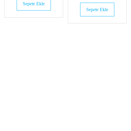
Sepete Ekle
₺80,00.
₺7.90
Sepete Ekle